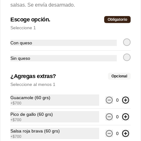
Un taco de rajas, un taco de jamaica, un 
salsas. Se envía desarmado.
taco de acelga macha.
Escoge opción.
Obligatorio
$7.100
Seleccione 1
Con queso
Sin queso
¿Agregas extras?
Opcional
Seleccione al menos 1
Guacamole (60 grs)
0
+
$700
Conócenos
Pico de gallo (60 grs)
0
Zona de Delivery
+
$700
Términos y condiciones
Salsa roja brava (60 grs)
0
+
$700
Política de privacidad